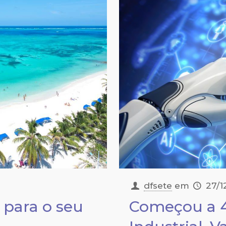
dfsete
em
27/1
 para o seu
Começou a 4