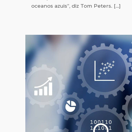
ocea­nos azuis”, diz Tom Peters.
[…]