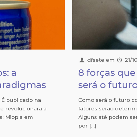
dfsete
em
21/1
s: a
8 forças qu
aradigmas
será o futu
 É publicado na
Como será o futuro c
e revolucionará a
fatores serão deter
s: Miopia em
Alguns até podem ser
por
[…]