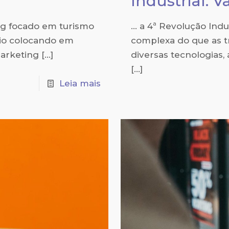
Industrial. V
ng focado em turismo
… a 4ª Revolução Indu
cio colocando em
complexa do que as t
marketing
[…]
diversas tecnologias,
[…]
Leia mais